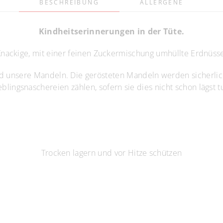
BESCHREIBUNG
ALLERGENE
Kindheitserinnerungen in der Tüte.
nackige, mit einer feinen Zuckermischung umhüllte Erdnüss
nd unsere Mandeln. Die gerösteten Mandeln werden sicherlich
eblingsnaschereien zählen, sofern sie dies nicht schon lägst t
Trocken lagern und vor Hitze schützen