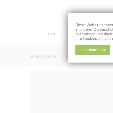
Diese Website verwen
in unserer Datenschut
HOME
SHOP
akzeptieren und dire
KOSTA
Ihre Cookies selbst z
Ich stimme zu
Alle Produkte
Home
/
Alle Produkte
/
N