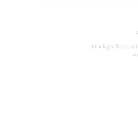
K
Knackig süß! Das si
Li