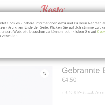
det Cookies - nähere Informationen dazu und zu Ihren Rechten al
zerklärung am Ende der Seite. Klicken Sie auf „Ich stimme zu“, u
kt unsere Webseite besuchen zu können, oder klicken Sie auf
 BOUTIQUE
UNSERE BACKSTUBE
BLOG
Cook
u verwalten.
üsse & Mandeln
/
Gebrannte Erdnüsse
Gebrannte 
€
4,50
inkl. 10 % MwSt.
zzgl.
Versa