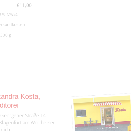
€
11,00
10 % MwSt.
ersandkosten
: 300
g
xandra Kosta,
itorei
 Georgener Straße 14
Klagenfurt am Wörthersee
reich