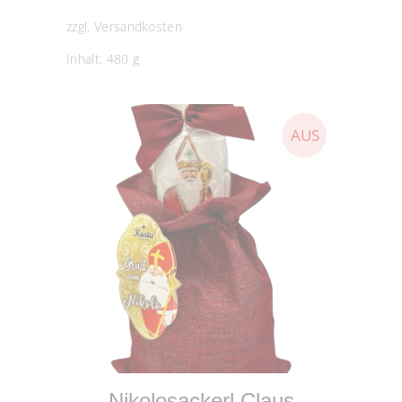
zzgl.
Versandkosten
Inhalt: 480
g
WEITERLESEN
Nikolosackerl Claus