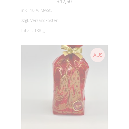
€
12,50
inkl. 10 % MwSt.
zzgl.
Versandkosten
Inhalt: 188
g
WEITERLESEN