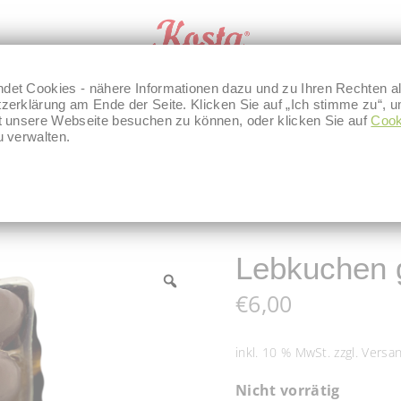
det Cookies - nähere Informationen dazu und zu Ihren Rechten al
zerklärung am Ende der Seite. Klicken Sie auf „Ich stimme zu“, u
kt unsere Webseite besuchen zu können, oder klicken Sie auf
 BOUTIQUE
UNSERE BACKSTUBE
BLOG
Cook
u verwalten.
ür den Keksteller
/
Lebkuchen gefüllt PFLAUME
Lebkuchen 
€
6,00
inkl. 10 % MwSt.
zzgl.
Versa
Nicht vorrätig