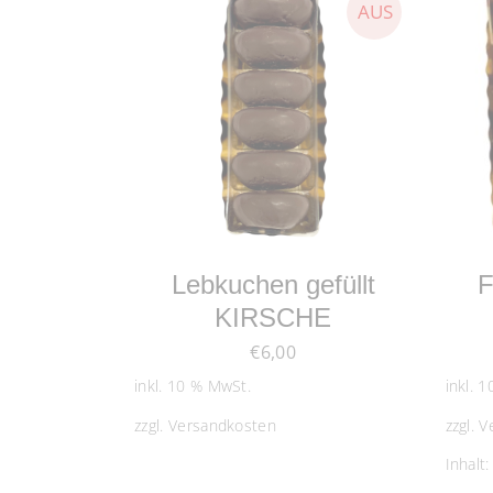
WEITERLESEN
Lebkuchen gefüllt
F
KIRSCHE
€
6,00
inkl. 10 % MwSt.
inkl. 
zzgl.
Versandkosten
zzgl.
V
Inhalt