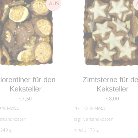
WEITERLESEN
WEITERLESEN
lorentiner für den
Zimtsterne für d
Keksteller
Keksteller
€
7,50
€
8,00
10 % MwSt.
inkl. 10 % MwSt.
ersandkosten
zzgl.
Versandkosten
: 240
g
Inhalt: 175
g