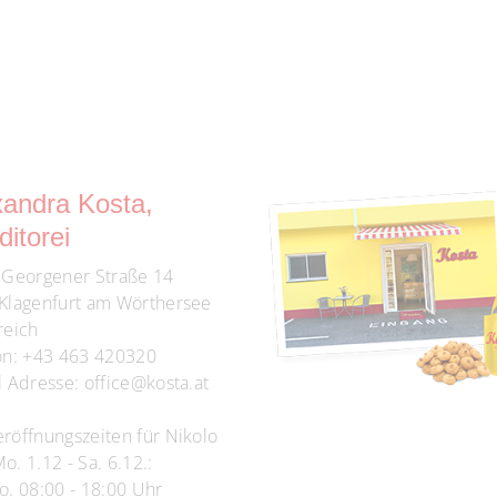
xandra Kosta,
itorei
 Georgener Straße 14
Klagenfurt am Wörthersee
reich
on:
+43 463 420320
l Adresse:
office@kosta.at
röffnungszeiten für Nikolo
. 1.12 - Sa. 6.12.:
o. 08:00 - 18:00 Uhr