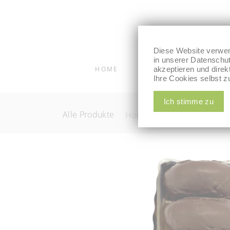
Diese Website verwen
in unserer Datenschut
HOME
SHOP
akzeptieren und dire
KOSTA
Ihre Cookies selbst z
Ich stimme zu
Alle Produkte
Home
/
Alle Produkte
/
F