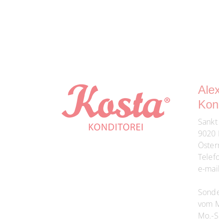
Ale
Kond
Sankt
9020 
Öster
Telef
e-mai
Sonde
vom Mo
Mo.-S