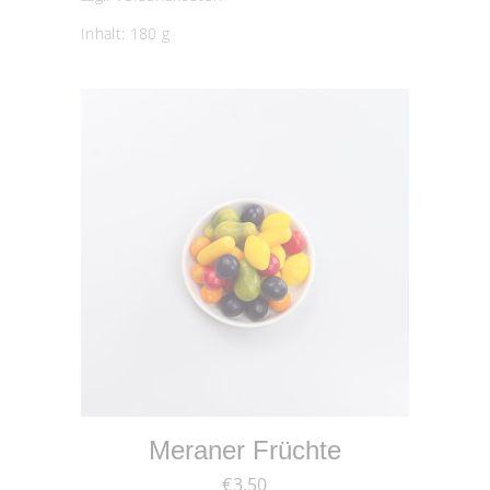
Inhalt: 180
g
IN DEN WARENKORB
Meraner Früchte
€
3,50